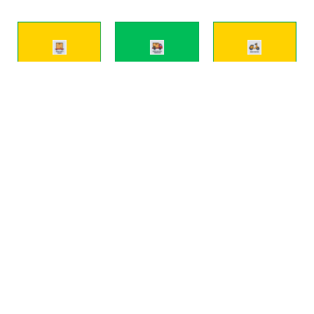
KIRIM
KIRIM
KIRIM
PAKET
BARANG
MOTOR
BESAR
PINDAHAN
Pengiriman
Kirim
Pindahan
motor
barang
rumah &
aman
ukuran
kantor
sampai
besar &
tanpa
tujuan.
berat
ribet.
Asuransi
dengan
Free
perlindungan
aman.
survey
motor.
Untuk
lokasi &
Layanan
UKM,
konsultasi.
door-to-
toko
Free
door.
online, &
bongkar
Aman